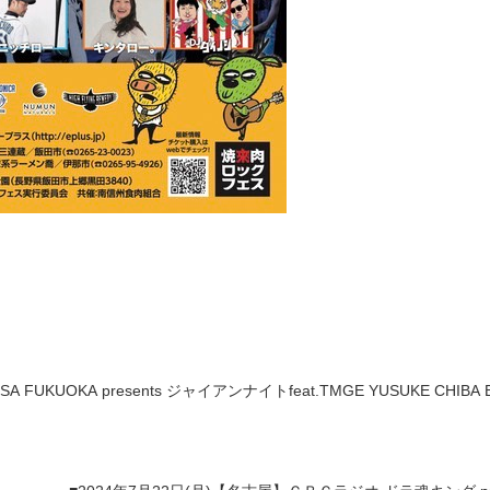
 FUKUOKA presents ジャイアンナイトfeat.TMGE YUSUKE CHIBA BI