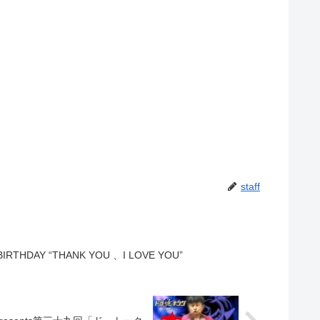
staff
RTHDAY “THANK YOU 、I LOVE YOU”