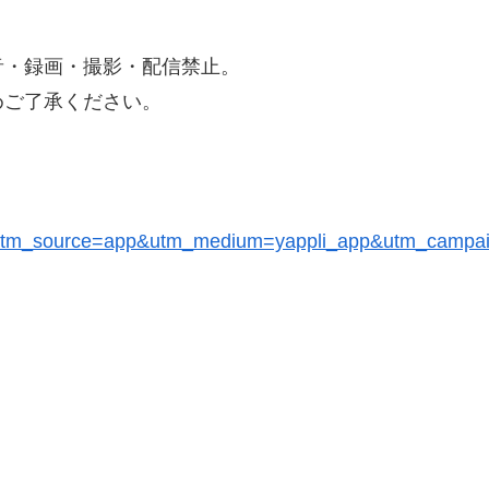
。
音・録画・撮影・配信禁止。
めご了承ください。
/19957?utm_source=app&utm_medium=yappli_app&utm_ca