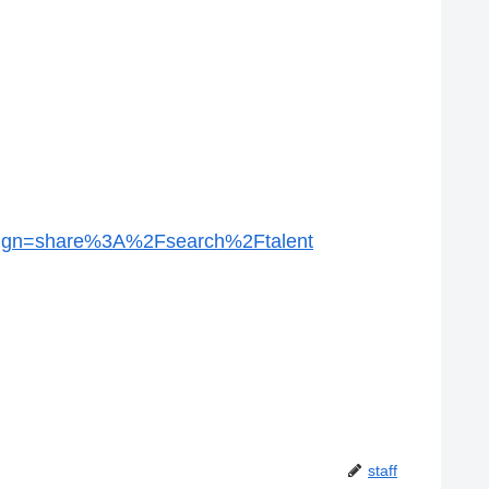
mpaign=share%3A%2Fsearch%2Ftalent
staff