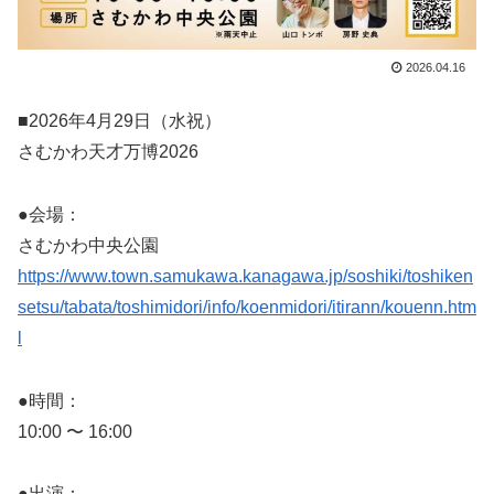
2026.04.16
■2026年4月29日（水祝）
さむかわ天才万博2026
●会場：
さむかわ中央公園
https://www.town.samukawa.kanagawa.jp/soshiki/toshiken
setsu/tabata/toshimidori/info/koenmidori/itirann/kouenn.htm
l
●時間：
10:00 〜 16:00
●出演：