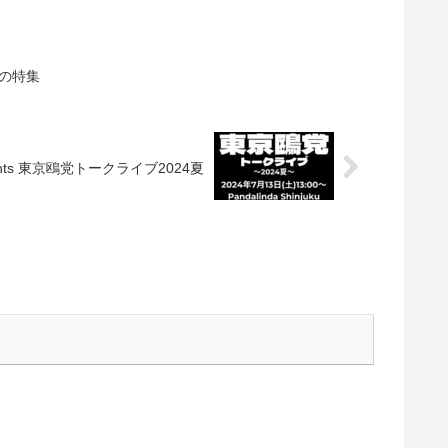
&Kの特集
esents 東京鴎党トークライブ2024夏